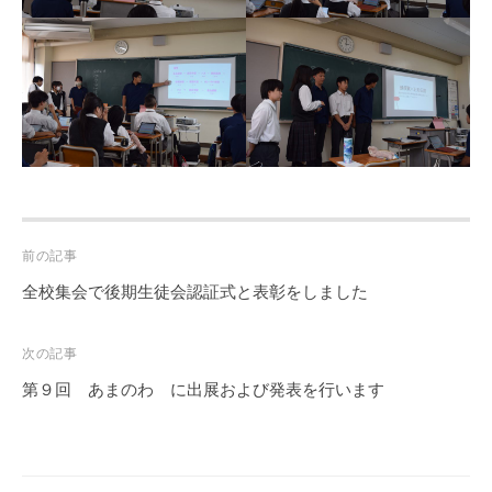
Post
前の記事
navigation
全校集会で後期生徒会認証式と表彰をしました
次の記事
第９回 あまのわ に出展および発表を行います