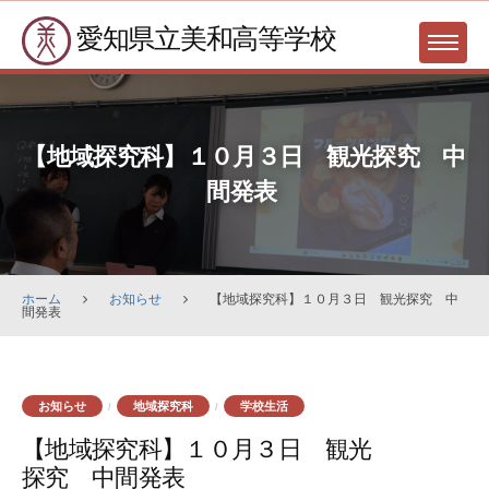
Skip
愛知県立美和高等学校
to
MENU
content
【地域探究科】１０月３日 観光探究 中
間発表
ホーム
お知らせ
【地域探究科】１０月３日 観光探究 中
間発表
お知らせ
地域探究科
学校生活
/
/
【地域探究科】１０月３日 観光
探究 中間発表