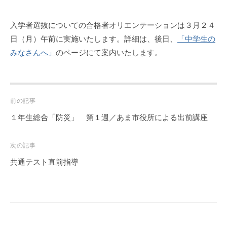
入学者選抜についての合格者オリエンテーションは３月２４
日（月）午前に実施いたします。詳細は、後日、
「中学生の
みなさんへ」
のページにて案内いたします。
Post
前の記事
navigation
１年生総合「防災」 第１週／あま市役所による出前講座
次の記事
共通テスト直前指導